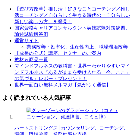
【遊び方改革】推し活！好きなことコーチング／推し
活コーチング／自分らしく生きる時代の「自分らしい
新しい楽しみ方」を発見！
国家資格キャリアコンサルタント実技試験対策練習、
論述試験解答例
運営サイト
業務改善・効率化、生産性向上、職場環境改善
【成長の公式】講座、セミナーのご案内
教材＆商品一覧
マインドフルネスの教科書・世界一わかりやすいマイ
ンドフルネス『あるがままを受け入れる「今、ここ」
の気づき』レポートプレゼント！
世界一面白い無料メルマガ【気がつく通信】
よく読まれている人気記事
ハートストリングス│カウンセリング、コーチング、
講師、職場改善、業務効率化支援