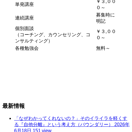
￥３,００
単発講座
０～
募集時に
連続講座
明記
個別面談
￥３,００
（コーチング、カウンセリング、コ
０～
ンサルティング）
各種勉強会
無料～
最新情報
「なぜわかってくれないの？」そのイライラを軽くす
る『自他分離』という考え方（バウンダリー）
2026年
6月18日 151 view