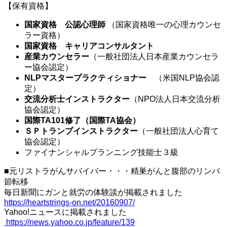
【保有資格】
国家資格 公認心理師
（国家資格唯一の心理カウンセ
ラー資格）
国家資格 キャリアコンサルタント
産業カウンセラー
（一般社団法人日本産業カウンセラ
ー協会認定）
NLPマスタープラクティショナー
（米国NLP協会認
定）
交流分析士インストラクター
（NPO法人日本交流分析
協会認定）
国際TA101修了（国際TA協会）
ＳＰトランプインストラクター
（一般社団法人心育て
協会認定）
ファイナンシャルプランニング技能士３級
■元リストラがんサバイバー・・・精巣がんと腹部のリンパ
節転移
毎日新聞にガンと就労の体験談が掲載されました
https://heartstrings-on.net/20160907/
Yahoo!ニュースに掲載されました
https://news.yahoo.co.jp/feature/139